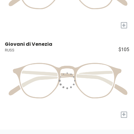
+
Giovani di Venezia
$105
RUSS
+