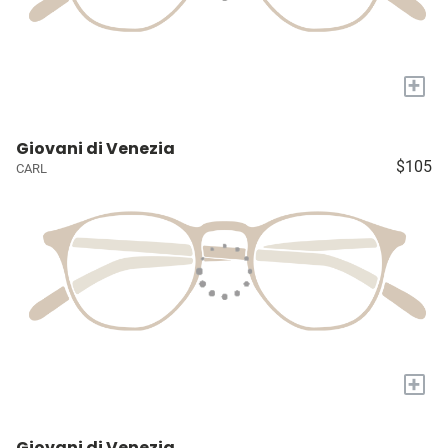
+
Giovani di Venezia
$105
CARL
+
Giovani di Venezia