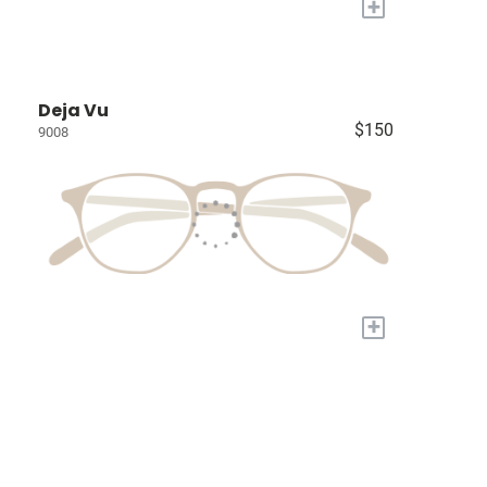
+
Deja Vu
$150
9008
+