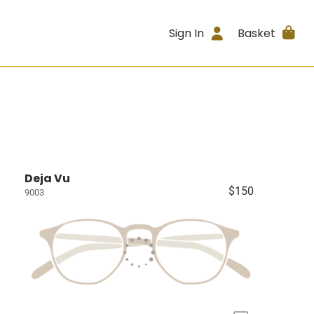
Sign In
Basket
Deja Vu
$150
9003